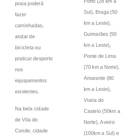
Porto (28 km a
praia poderá
Sul), Braga (50
fazer
km a Leste),
caminhadas,
Guimarães (50
andar de
km a Leste),
bicicleta ou
Ponte de Lima
praticar desporto
(70 km a Norte),
nos
Amarante (80
equipamentos
km a Leste),
existentes.
Viana do
Na bela cidade
Castelo (50km a
de Vila do
Norte), Aveiro
Conde, cidade
(100km a Sul) e