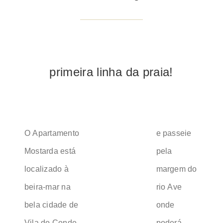
primeira linha da praia!
O Apartamento
e passeie
Mostarda está
pela
localizado à
margem do
beira-mar na
rio Ave
bela cidade de
onde
Vila do Conde.
poderá